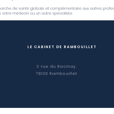
émarche de santé globale et complémentaire aux autres profes
s votre médecin ou un autre spécialiste.
LE CABINET DE RAMBOUILLET
2 rue du Racinay,
78120 Rambouillet