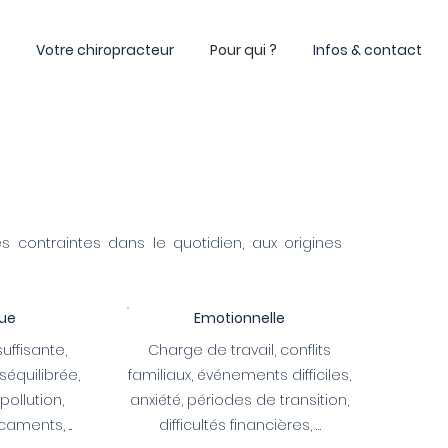
Votre chiropracteur
Pour qui ?
Infos & contact
 contraintes dans le quotidien, aux origines
ue
Emotionnelle
suffisante
,
Charge de travail, conflits
équilibrée,
familiaux, événements difficiles,
pollution,
anxiété, périodes de transition,
aments, ...
difficultés financières, …