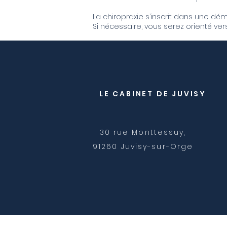
La chiropraxie s’inscrit dans une d
Si nécessaire, vous serez orienté ver
LE CABINET DE JUVISY
30 rue Monttessuy,
91260 Juvisy-sur-Orge