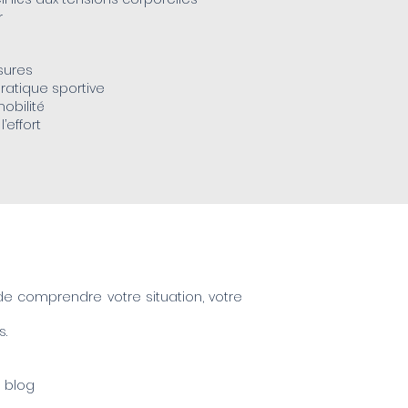
r
sures
pratique sportive
obilité
effort​
 comprendre votre situation, votre
s.
e
blog