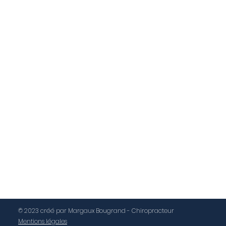
© 2023 créé par Margaux Bougrand - Chiropracteur
Mentions légales