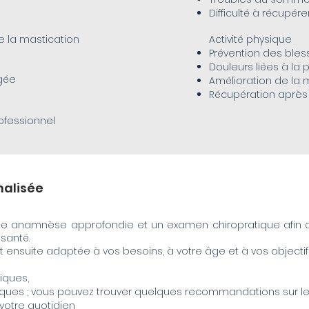
Difficulté à récupére
e la mastication
Activité physique
Prévention des bles
Douleurs liées à la 
ngée
Amélioration de la m
Récupération après l’
ofessionnel​
alisée​
e anamnèse approfondie et un examen chiropratique afin de
santé.
t ensuite adaptée à vos besoins, à votre âge et à vos objectif
iques,
iques ; vous pouvez trouver quelques recommandations sur l
otre quotidien